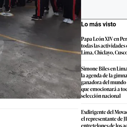
Lo más visto
Papa León XIV en Per
todas las actividades
Lima, Chiclayo, Cusc
Simone Biles en Lima
la agenda de la gimn
ganadora del mundo y
que emocionará a to
selección nacional
Exdirigente del Movad
el representante de JP
entretelones de los 