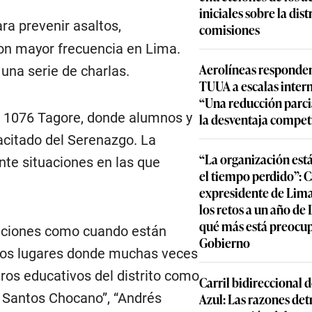
iniciales sobre la dis
ra prevenir asaltos,
comisiones
con mayor frecuencia en Lima.
Aerolíneas responden
una serie de charlas.
TUUA a escalas inter
“Una reducción parcia
.E. 1076 Tagore, donde alumnos y
la desventaja compet
citado del Serenazgo. La
“La organización est
nte situaciones en las que
el tiempo perdido”: 
expresidente de Lima
los retos a un año de
qué más está preocu
uaciones como cuando están
Gobierno
tros lugares donde muchas veces
os educativos del distrito como
Carril bidireccional 
Azul: Las razones detr
sé Santos Chocano”, “Andrés