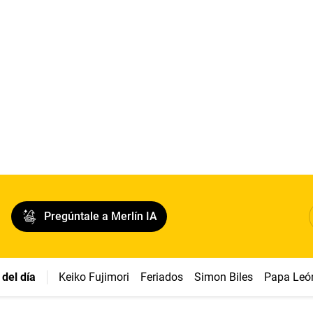
Pregúntale a Merlín IA
del día
Keiko Fujimori
Feriados
Simon Biles
Papa Leó