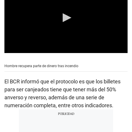
0
s
e
Hombre recupera parte de dinero tras incendio
c
o
n
El BCR informó que el protocolo es que los billetes
d
s
para ser canjeados tiene que tener más del 50%
o
anverso y reverso, además de una serie de
f
1
numeración completa, entre otros indicadores.
m
i
n
u
t
e