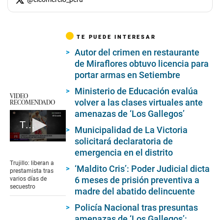
TE PUEDE INTERESAR
Autor del crimen en restaurante
de Miraflores obtuvo licencia para
portar armas en Setiembre
Ministerio de Educación evalúa
VIDEO
volver a las clases virtuales ante
RECOMENDADO
amenazas de ‘Los Gallegos’
Trujillo: liberan a prestamista tras varios días de secuestro
Municipalidad de La Victoria
solicitará declaratoria de
0
emergencia en el distrito
seconds
of
Trujillo: liberan a
‘Maldito Cris’: Poder Judicial dicta
1
prestamista tras
minute,
6 meses de prisión preventiva a
varios días de
57
secuestro
madre del abatido delincuente
seconds
Policía Nacional tras presuntas
amenazas de ‘Los Gallegos’: