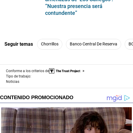
“Nuestra presencia será
contundente”
Seguir temas
Chorrillos
Banco Central De Reserva
B
Conforme a los criterios de
Tipo de trabajo:
Noticias