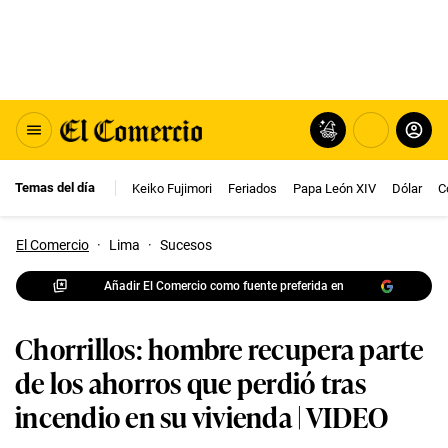
Temas del día
Keiko Fujimori
Feriados
Papa León XIV
Dólar
C
El Comercio
·
Lima
·
Sucesos
Añadir El Comercio como fuente preferida en
Chorrillos: hombre recupera parte
de los ahorros que perdió tras
incendio en su vivienda | VIDEO