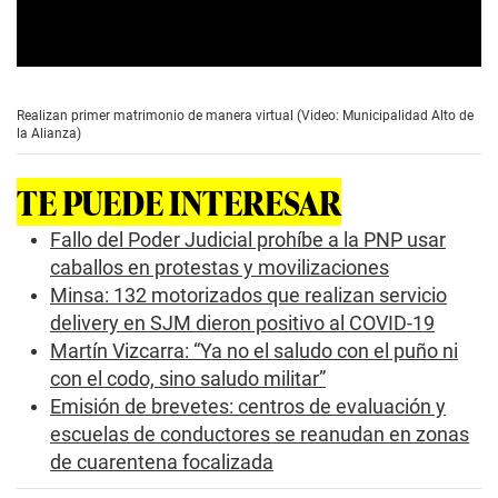
0
s
e
Realizan primer matrimonio de manera virtual (Video: Municipalidad Alto de
c
la Alianza)
o
n
d
TE PUEDE INTERESAR
s
o
f
Fallo del Poder Judicial prohíbe a la PNP usar
2
caballos en protestas y movilizaciones
m
i
Minsa: 132 motorizados que realizan servicio
n
delivery en SJM dieron positivo al COVID-19
u
t
Martín Vizcarra: “Ya no el saludo con el puño ni
e
s
con el codo, sino saludo militar”
,
Emisión de brevetes: centros de evaluación y
5
6
escuelas de conductores se reanudan en zonas
s
de cuarentena focalizada
e
c