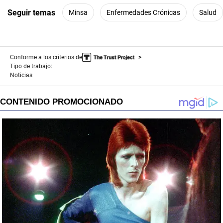
o
n
Seguir temas
Minsa
Enfermedades Crónicas
Salud
d
s
Conforme a los criterios de
Tipo de trabajo:
Noticias