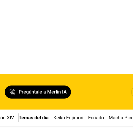
Pregúntale a Merlín IA
ón XIV
Temas del día
Keiko Fujimori
Feriado
Machu Pic