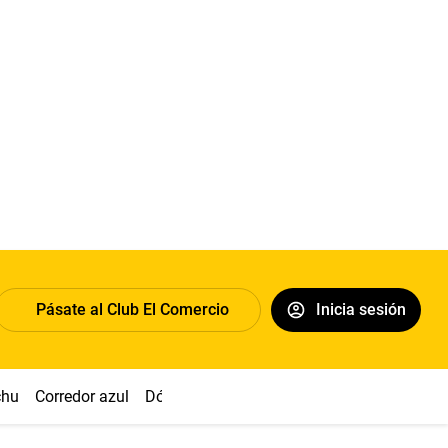
Pásate al Club El Comercio
Inicia sesión
chu
Corredor azul
Dólar
Congreso
Nasca
Acuña
Toled