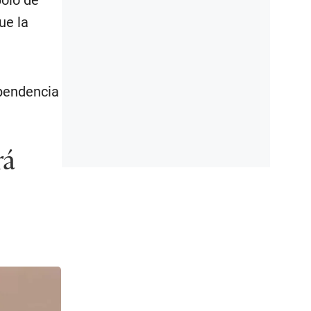
ue la
ependencia
rá