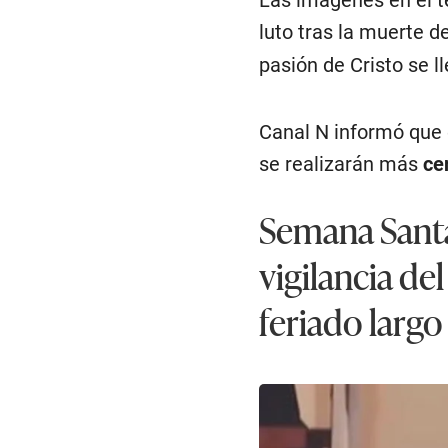
s
e
luto tras la muerte 
c
o
pasión de Cristo se l
n
d
s
V
Canal N informó que 
o
l
se realizarán más
u
ce
m
e
0
Semana Santa
%
vigilancia de
feriado largo