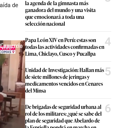
la agenda de la gimnasta más
aída de
ganadora del mundo y una visita
que emocionará a toda una
selección nacional
4
Papa León XIV en Perú: estas son
todas las actividades confirmadas en
Lima, Chiclayo, Cusco y Pucallpa
5
Unidad de Investigación: Hallan más
de siete millones de jeringas y
medicamentos vencidos en Cenares
del Minsa
6
De brigadas de seguridad urbana al
rol de los militares: ¿qué se sabe del
plan de seguridad que Abelardo de
la Espriella pondrá en marcha en