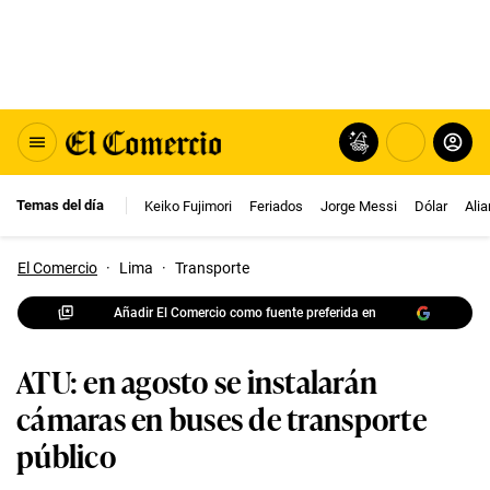
Temas del día
Keiko Fujimori
Feriados
Jorge Messi
Dólar
Ali
El Comercio
·
Lima
·
Transporte
Añadir El Comercio como fuente preferida en
ATU: en agosto se instalarán
cámaras en buses de transporte
público