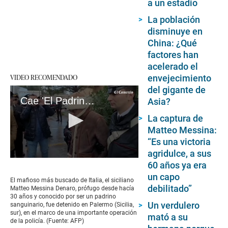
a un estadio
La población
disminuye en
China: ¿Qué
factores han
acelerado el
VIDEO RECOMENDADO
envejecimiento
del gigante de
Cae 'El Padrino': Detienen a Matteo Messina Denaro, el mafioso más buscado de Italia
Asia?
La captura de
Matteo Messina:
“Es una victoria
agridulce, a sus
0
60 años ya era
seconds
un capo
of
El mafioso más buscado de Italia, el siciliano
2
debilitado”
Matteo Messina Denaro, prófugo desde hacía
minutes,
30 años y conocido por ser un padrino
8
Un verdulero
sanguinario, fue detenido en Palermo (Sicilia,
seconds
sur), en el marco de una importante operación
mató a su
de la policía. (Fuente: AFP)