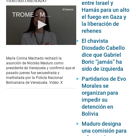
VIDEO RECOMENDADO
entre Israel y
Hamás para un alto
TROME - María Machado rompe su silencio y da detalles de su secuestro: “Me atacaron por la espalda”
el fuego en Gaza y
la liberación de
rehenes
El chavista
0
Diosdado Cabello
seconds
dice que Gabriel
of
María Corina Machado rechazó la
Boric “jamás” ha
8
asunción de Nicolás Maduro como
minutes,
sido de izquierda
presidente de Venezuela y confirmó que el
20
pasado jueves fue secuestrada y
seconds
maltratada por la Policía Nacional
Partidarios de Evo
Bolivariana de Venezuela. Video: X
Morales se
organizan para
impedir su
detención en
Bolivia
Maduro designa
una comisión para