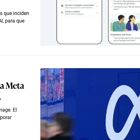
s que inciden
AI, para que
 a Meta
A
mage. El
rporar