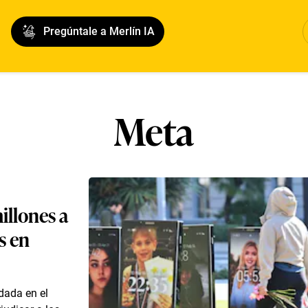
Pregúntale a Merlín IA
Meta
llones a
s en
dada en el