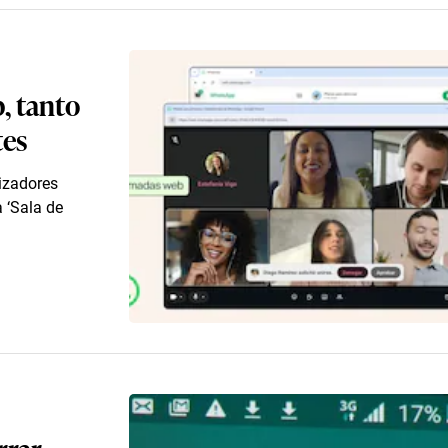
, tanto
tes
izadores
 ‘Sala de
rrar