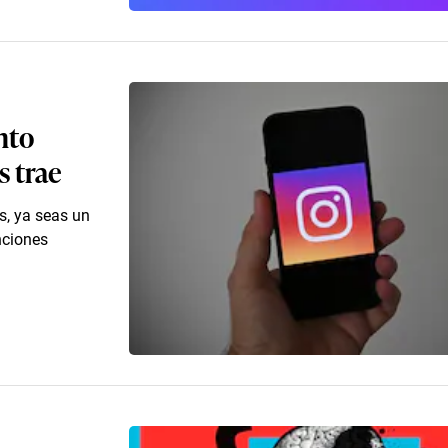
nto
s trae
s, ya seas un
nciones