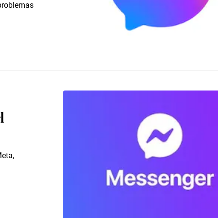
 problemas
l
eta,