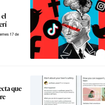
 el
erí
iernes 17 de
tecta que
re