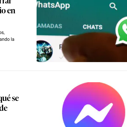
io en
os,
tando la
qué se
 de