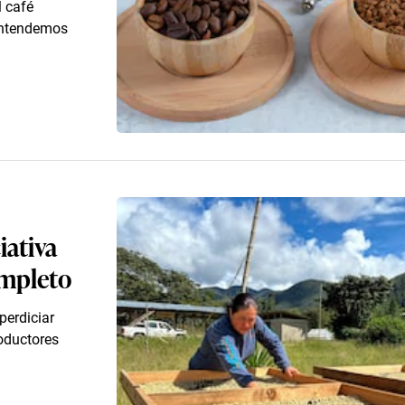
l café
 entendemos
iativa
ompleto
perdiciar
oductores