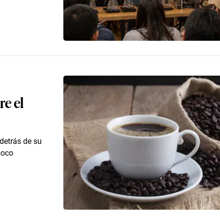
re el
 detrás de su
poco