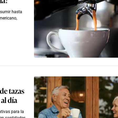
nsumir hasta
americano,
 de tazas
al día
tivas para la
men cantidades