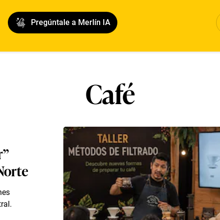
Pregúntale a Merlín IA
Café
r”
Norte
nes
ral.