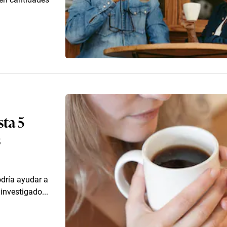
ta 5
s
odría ayudar a
investigado...