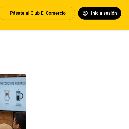
Pásate al Club El Comercio
Inicia sesión