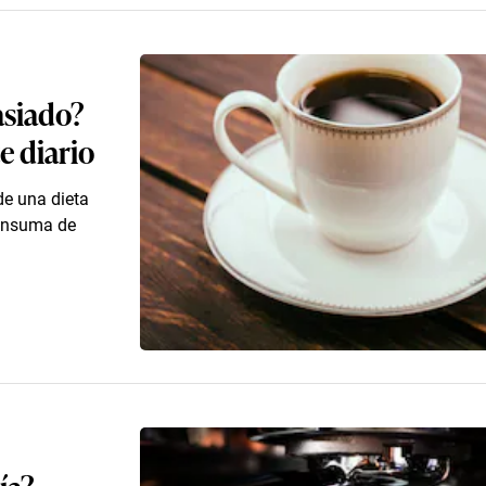
asiado?
e diario
de una dieta
consuma de
ía?