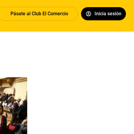
Pásate al Club El Comercio
Inicia sesión