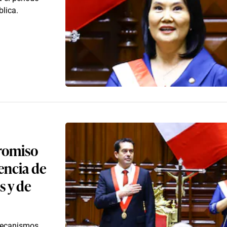
lica.
promiso
encia de
s y de
“mecanismos