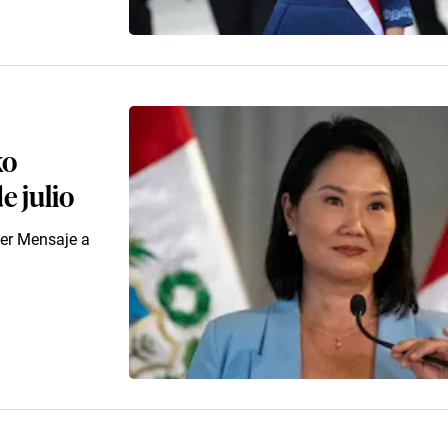
ko
e julio
mer Mensaje a