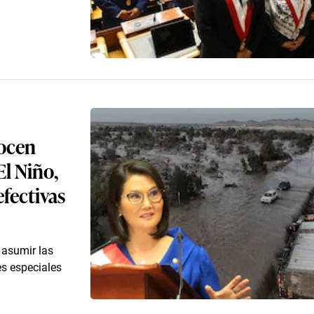
nocen
l Niño,
efectivas
 asumir las
es especiales