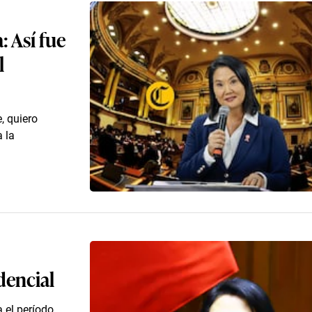
: Así fue
l
, quiero
 la
dencial
 el período