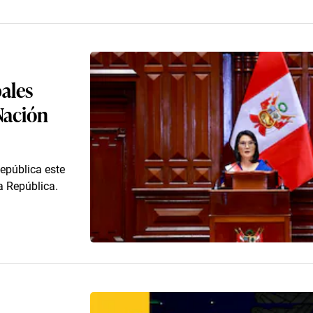
pales
Nación
República este
a República.