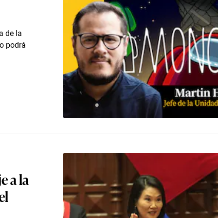
a de la
no podrá
e a la
el