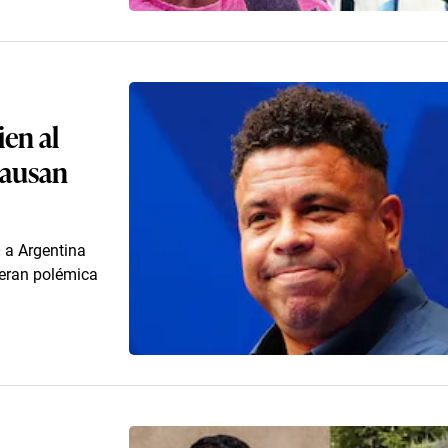
ien al
causan
 a Argentina
neran polémica