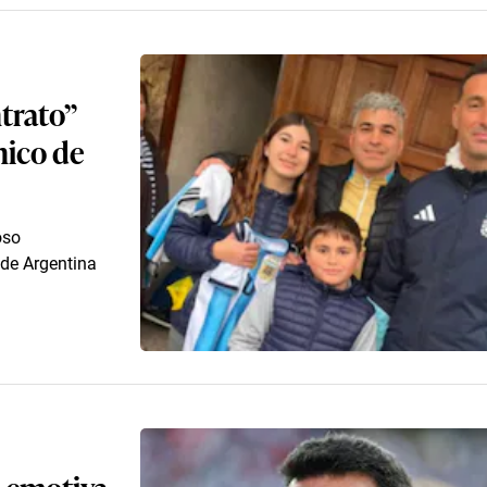
ntrato”
nico de
oso
 de Argentina
a emotiva