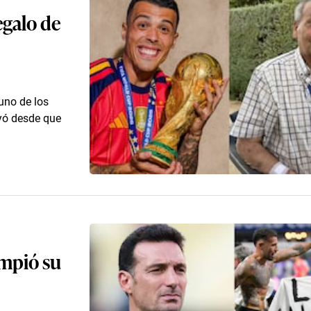
egalo de
uno de los
yó desde que
ompió su