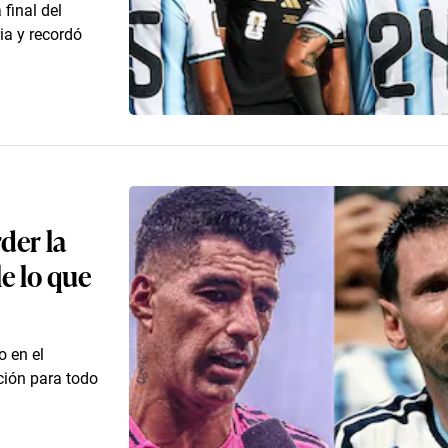
 final del
ia y recordó
der la
e lo que
o en el
ción para todo