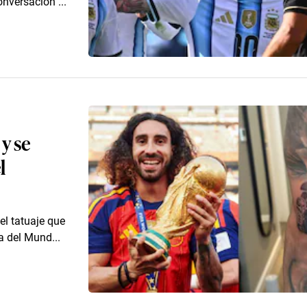
nversación ...
y se
l
el tatuaje que
a del Mund...