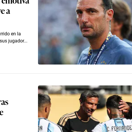
e a
rrido en la
sus jugador...
ras
e