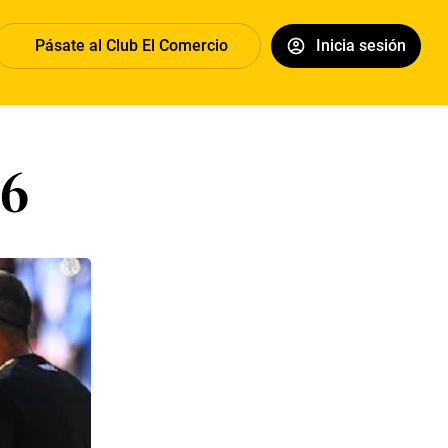
Pásate al Club El Comercio
Inicia sesión
26