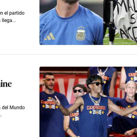
en el partido
llega...
mine
a del Mundo
.