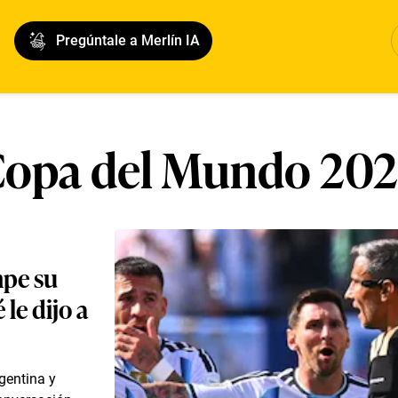
Pregúntale a Merlín IA
opa del Mundo 20
mpe su
 le dijo a
rgentina y