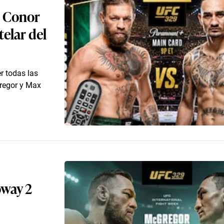
e Conor
elar del
r todas las
Gregor y Max
oway 2