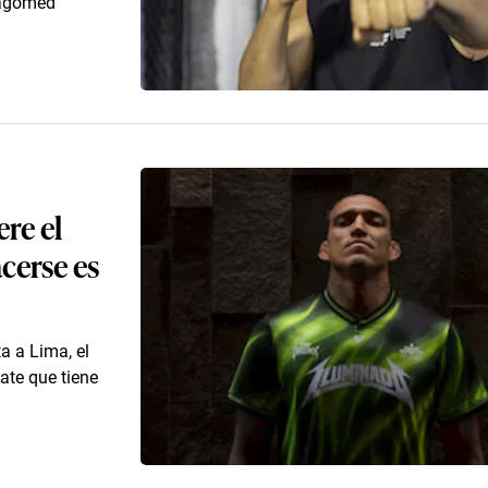
Magomed
ere el
acerse es
a a Lima, el
ate que tiene