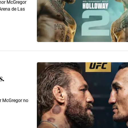
onor McGregor
 Arena de Las
s.
r McGregor no