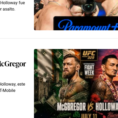
 Holloway fue
r asalto.
 McGregor
olloway, este
 T-Mobile