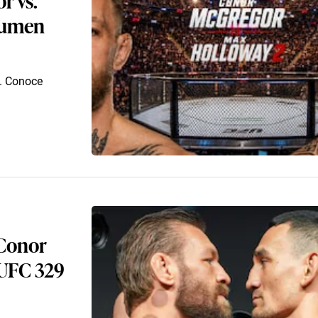
sumen
. Conoce
 Conor
 UFC 329