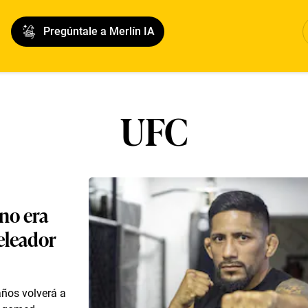
Pregúntale a Merlín IA
UFC
 no era
peleador
años volverá a