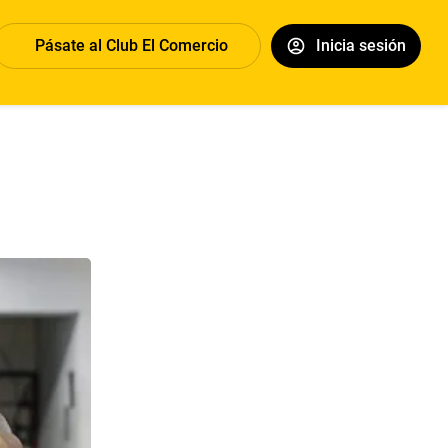
Pásate al Club El Comercio
Inicia sesión