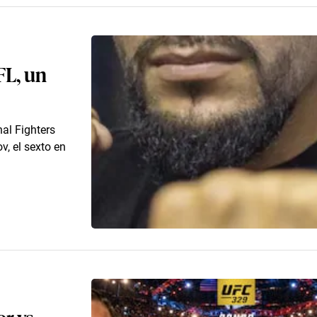
FL, un
al Fighters
 el sexto en
r vs.