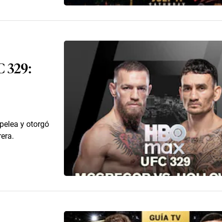
C 329:
pelea y otorgó
era.