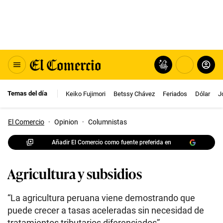
Temas del día
Keiko Fujimori
Betssy Chávez
Feriados
Dólar
J
El Comercio
·
Opinion
·
Columnistas
Añadir El Comercio como fuente preferida en
Agricultura y subsidios
“La agricultura peruana viene demostrando que
puede crecer a tasas aceleradas sin necesidad de
tratamientos tributarios diferenciados”.