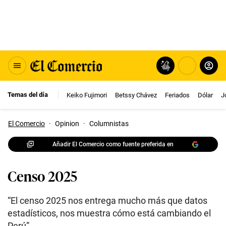
Temas del día
Keiko Fujimori
Betssy Chávez
Feriados
Dólar
J
El Comercio
·
Opinion
·
Columnistas
Añadir El Comercio como fuente preferida en
Censo 2025
“El censo 2025 nos entrega mucho más que datos
estadísticos, nos muestra cómo está cambiando el
Perú”.