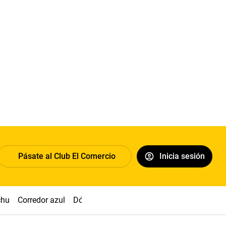
Pásate al Club El Comercio
Inicia sesión
chu
Corredor azul
Dólar
Congreso
Nasca
Acuña
Toled