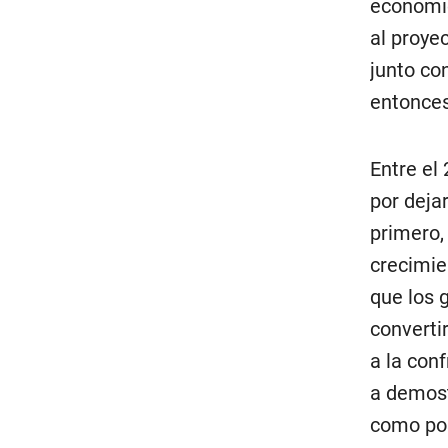
económic
al proye
junto co
entonces
Entre el
por dejar
primero,
crecimie
que los 
converti
a la con
a demost
como pos