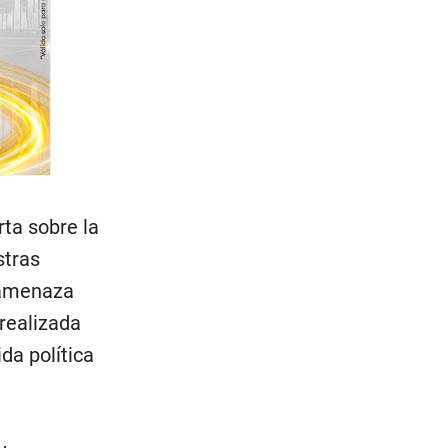
rta sobre la
stras
a amenaza
 realizada
da política