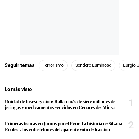
Seguir temas
Terrorismo
Sendero Luminoso
Lurgio 
Lo más visto
1
Unidad de Investigación: Hallan más de siete millones de
jeringas y medicamentos vencidos en Cenares del Minsa
2
Primeras fisuras en Juntos por el Perú: La historia de Silvana
Robles y los entretelones del aparente voto de traición