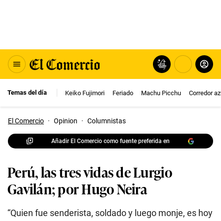
Temas del día
Keiko Fujimori
Feriado
Machu Picchu
Corredor az
El Comercio
·
Opinion
·
Columnistas
Añadir El Comercio como fuente preferida en
Perú, las tres vidas de Lurgio
Gavilán; por Hugo Neira
“Quien fue senderista, soldado y luego monje, es hoy