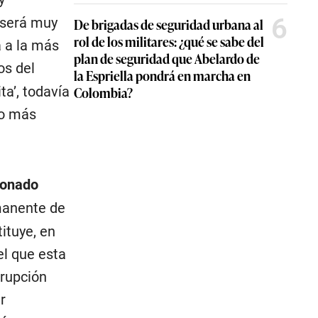
6
 será muy
De brigadas de seguridad urbana al
rol de los militares: ¿qué se sabe del
 a la más
plan de seguridad que Abelardo de
os del
la Espriella pondrá en marcha en
a’, todavía
Colombia?
ho más
ronado
rmanente de
ituye, en
el que esta
rrupción
r