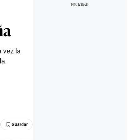
ña
 vez la
da.
Guardar