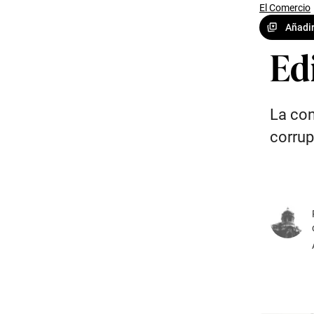
El Comercio
Añadir
Edi
La con
corrup