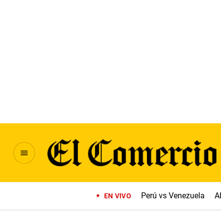
Perú vs Venezuela
A
EN VIVO