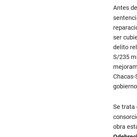
Antes de
sentenci
reparaci
ser cubi
delito r
S/235 mi
mejorami
Chacas-S
gobierno
Se trata
consorci
obra est
Odebrec