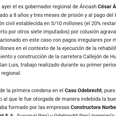
 ayer el ex gobernador regional de Áncash
César Á
ado a 8 años y tres meses de prisión y al pago del
ón civil establecida en S/10 millones (el 20% resta
erto por otros siete imputados) por colusión agrav
elacionado en este caso con pagos irregulares por 
llones en el contexto de la ejecución de la rehabili
ento y construcción de la carretera Callejón de Hu
an Luis, trabajo realizado durante su primer períod
 regional.
 de la primera condena en el
Caso Odebrecht
, pues
o al que le fue otorgada de manera indebida la bue
aba formado por las empresas
Constructora Norbe
ht S.A
., Sucursal Perú y Odebrecht Perú Ingeniería 