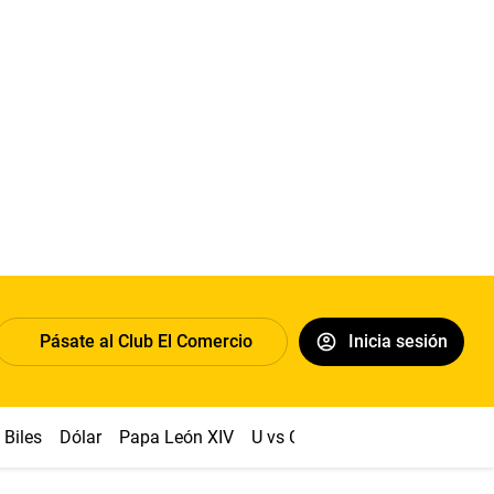
Pásate al Club El Comercio
Inicia sesión
Biles
Dólar
Papa León XIV
U vs Cristal
Congreso
Mach