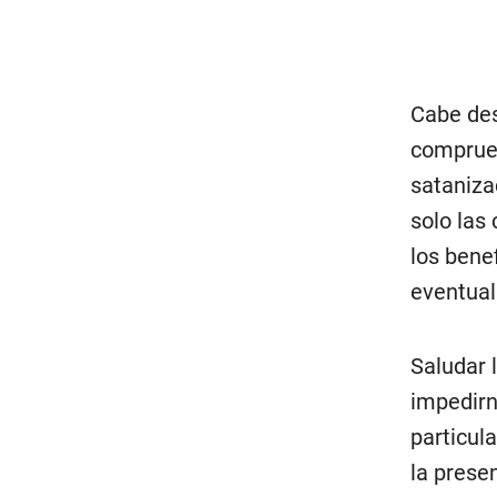
Cabe des
comprueb
sataniza
solo las
los bene
eventual
Saludar 
impedirn
particul
la prese