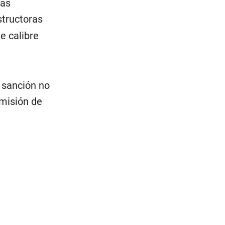
más
structoras
e calibre
a sanción no
omisión de