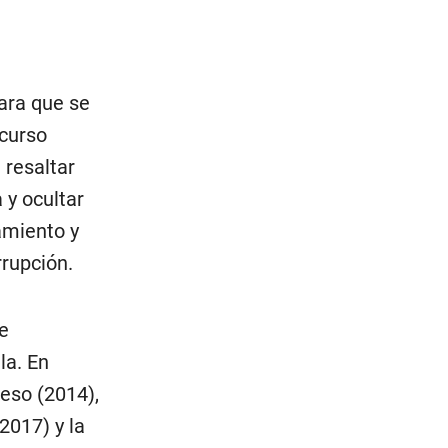
ara que se
ecurso
 resaltar
 y ocultar
amiento y
rrupción.
e
la. En
ceso (2014),
2017) y la