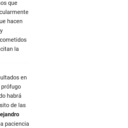
ños que
secularmente
que hacen
y
e cometidos
citan la
sultados en
 prófugo
do habrá
sito de las
lejandro
a paciencia