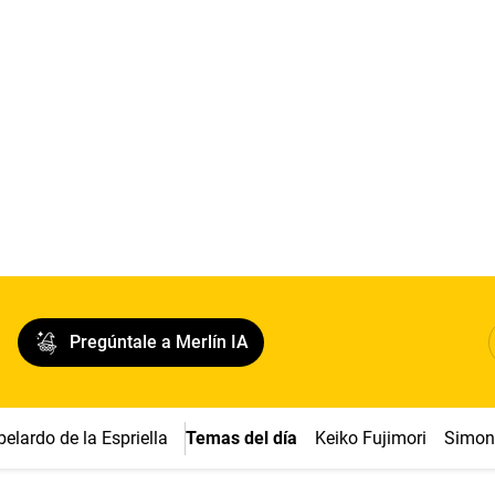
Pregúntale a Merlín IA
belardo de la Espriella
Temas del día
Keiko Fujimori
Simon 