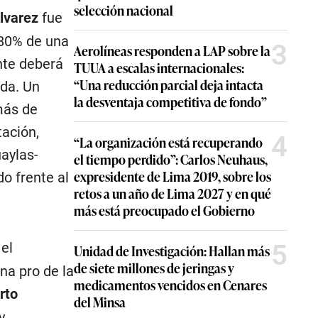
selección nacional
lvarez
fue
 80% de una
3
Aerolíneas responden a LAP sobre la
nte deberá
TUUA a escalas internacionales:
“Una reducción parcial deja intacta
ada. Un
la desventaja competitiva de fondo”
más de
tación,
4
“La organización está recuperando
aylas-
el tiempo perdido”: Carlos Neuhaus,
expresidente de Lima 2019, sobre los
o frente al
retos a un año de Lima 2027 y en qué
más está preocupado el Gobierno
5
 el
Unidad de Investigación: Hallan más
de siete millones de jeringas y
na pro de la
medicamentos vencidos en Cenares
rto
del Minsa
y