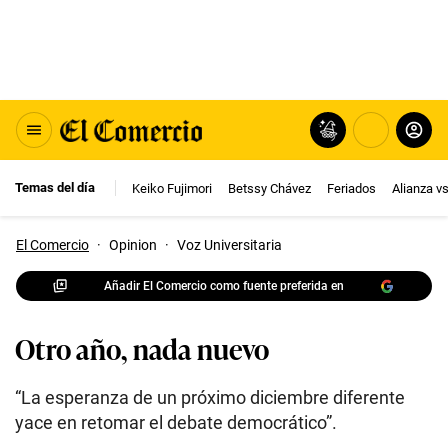
Temas del día
Keiko Fujimori
Betssy Chávez
Feriados
Alianza v
El Comercio
·
Opinion
·
Voz Universitaria
Añadir El Comercio como fuente preferida en
Otro año, nada nuevo
“La esperanza de un próximo diciembre diferente
yace en retomar el debate democrático”.