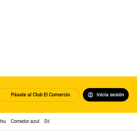
Pásate al Club El Comercio
Inicia sesión
chu
Corredor azul
Dólar
Congreso
Nasca
Acuña
Toled