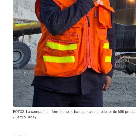
FOTOS: La compañía informó que se han aplicado alrededor de 600 pruebas
/
Sergio Urday