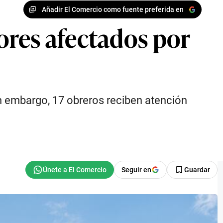
Añadir El Comercio como fuente preferida en
ores afectados por
n embargo, 17 obreros reciben atención
Seguir en
Guardar