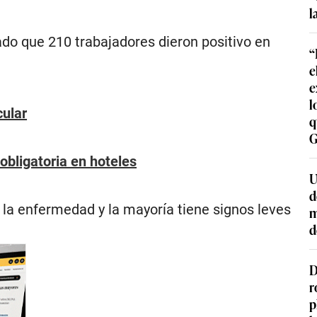
l
ado que 210 trabajadores dieron positivo en
“
e
e
l
cular
q
G
bligatoria en hoteles
U
d
la enfermedad y la mayoría tiene signos leves
m
d
D
r
p