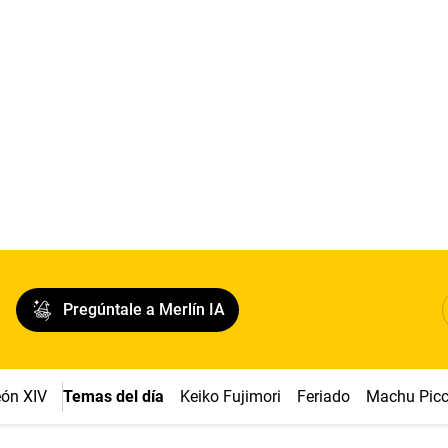
Pregúntale a Merlín IA
ón XIV
Temas del día
Keiko Fujimori
Feriado
Machu Pic