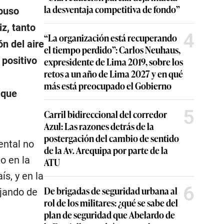
la desventaja competitiva de fondo”
 puso
z, tanto
4
“La organización está recuperando
n del aire
el tiempo perdido”: Carlos Neuhaus,
 positivo
expresidente de Lima 2019, sobre los
retos a un año de Lima 2027 y en qué
más está preocupado el Gobierno
 que
5
Carril bidireccional del corredor
Azul: Las razones detrás de la
postergación del cambio de sentido
ental no
de la Av. Arequipa por parte de la
o en la
ATU
ís, y en la
6
De brigadas de seguridad urbana al
ejando de
rol de los militares: ¿qué se sabe del
plan de seguridad que Abelardo de