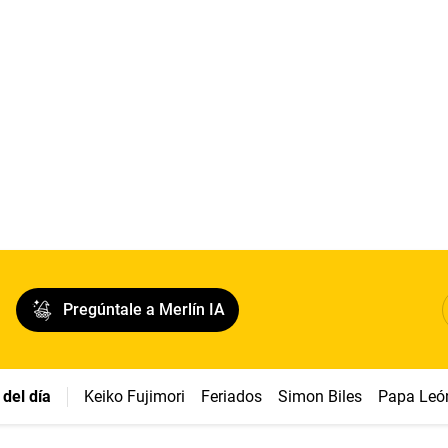
Pregúntale a Merlín IA
del día
Keiko Fujimori
Feriados
Simon Biles
Papa Leó