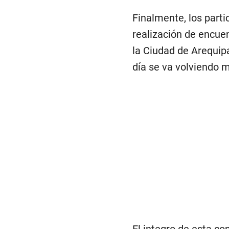
Finalmente, los parti
realización de encue
la Ciudad de Arequip
día se va volviendo 
El integro de esta co