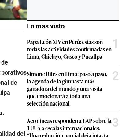
Lo más visto
1
Papa León XIV en Perú: estas son
todas las actividades confirmadas en
Lima, Chiclayo, Cusco y Pucallpa
 de
2
rporativos
Simone Biles en Lima: paso a paso,
la agenda de la gimnasta más
onal de
ganadora del mundo y una visita
uipa
que emocionará a toda una
selección nacional
a.
3
Aerolíneas responden a LAP sobre la
TUUA a escalas internacionales:
alidad del
“Una reducción parcial deja intacta