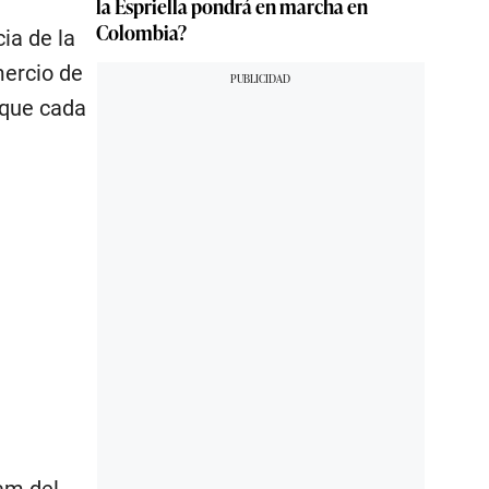
la Espriella pondrá en marcha en
Colombia?
ia de la
mercio de
 que cada
 am del