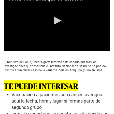
0
s
e
El ministro de Salud, Óscar Ugarte informó este sábado que tras las
c
investigaciones que desarrolla el Instituto Nacional de Salud, se ha podido
o
identificar un tercer caso de la variante india en Arequipa, y uno en Lima.
n
d
s
TE PUEDE INTERESAR
o
f
0
Vacunación a pacientes con cáncer: averigua
s
aquí la fecha, hora y lugar si formas parte del
e
c
segundo grupo
o
Lima, la ciudad que se construye sola desde sus
n