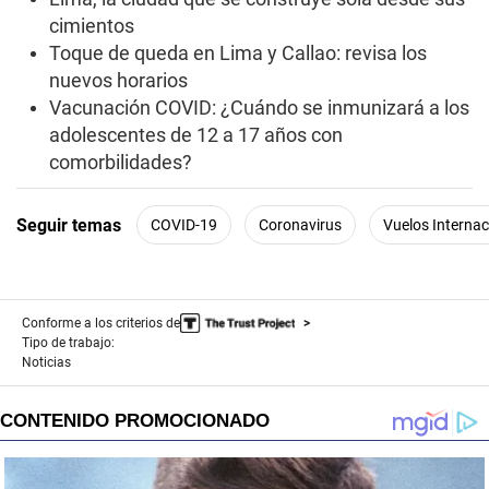
d
cimientos
s
Toque de queda en Lima y Callao: revisa los
nuevos horarios
Vacunación COVID: ¿Cuándo se inmunizará a los
adolescentes de 12 a 17 años con
comorbilidades?
Seguir temas
COVID-19
Coronavirus
Vuelos Internac
Conforme a los criterios de
Tipo de trabajo:
Noticias