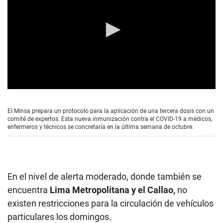
0
s
e
El Minsa prepara un protocolo para la aplicación de una tercera dosis con un
c
comité de expertos. Esta nueva inmunización contra el COVID-19 a médicos,
o
enfermeros y técnicos se concretaría en la última semana de octubre.
n
d
s
o
f
0
En el nivel de alerta moderado, donde también se
s
e
encuentra
Lima Metropolitana y el Callao,
no
c
existen restricciones para la circulación de vehículos
o
n
particulares los domingos.
d