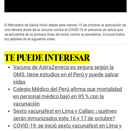
0
s
e
El Ministerio de Salud inició desde este viernes 15 de octubre, la aplicación de
c
una tercera dosis de la vacuna contra el COVID-19 al personal de salud que
o
se encuentra en la primera línea de lucha contra la pandemia. Conoce todos
n
los detalles en el siguiente video.
d
s
o
TE PUEDE INTERESAR
f
0
s
Vacuna de AstraZeneca es segura según la
e
OMS, tiene estudios en el Perú y puede salvar
c
o
vidas
n
Colegio Médico del Perú afirma que mortalidad
d
s
en personal médico bajó en 95 % con la
vacunación
Sexto vacunafest en Lima y Callao: ¿quiénes
serán inmunizados este 16 y 17 de octubre?
COVID-19: se inició sexto vacunafest en Lima y