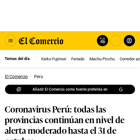
Temas del día
Keiko Fujimori
Feriado
Machu Picchu
Corredor az
El Comercio
·
Peru
Añadir El Comercio como fuente preferida en
Coronavirus Perú: todas las
provincias continúan en nivel de
alerta moderado hasta el 31 de