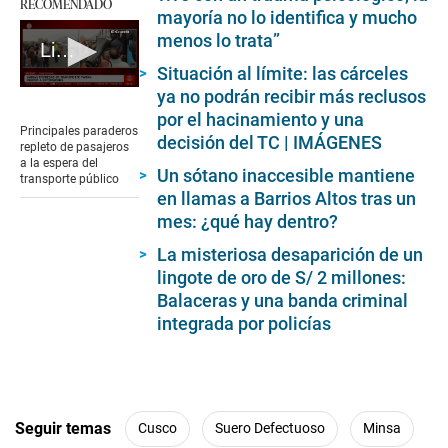
RECOMENDADO
mayoría no lo identifica y mucho
menos lo trata”
Lima: paro de transportistas afecta a trabajadores
Situación al límite: las cárceles
0
ya no podrán recibir más reclusos
seconds
por el hacinamiento y una
of
Principales paraderos
decisión del TC | IMÁGENES
4
repleto de pasajeros
minutes,
a la espera del
Un sótano inaccesible mantiene
1
transporte público
second
en llamas a Barrios Altos tras un
mes: ¿qué hay dentro?
La misteriosa desaparición de un
lingote de oro de S/ 2 millones:
Balaceras y una banda criminal
integrada por policías
Seguir temas
Cusco
Suero Defectuoso
Minsa