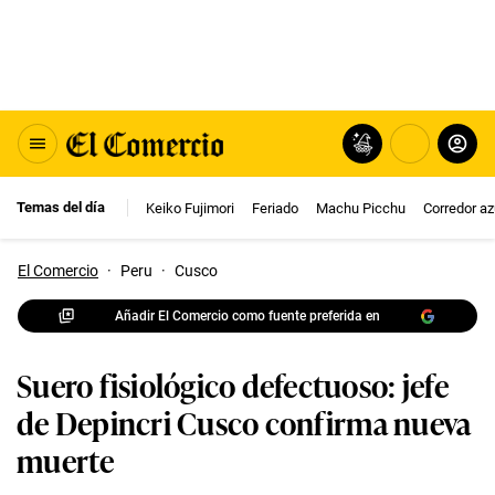
Temas del día
Keiko Fujimori
Feriado
Machu Picchu
Corredor az
El Comercio
·
Peru
·
Cusco
Añadir El Comercio como fuente preferida en
Suero fisiológico defectuoso: jefe
de Depincri Cusco confirma nueva
muerte