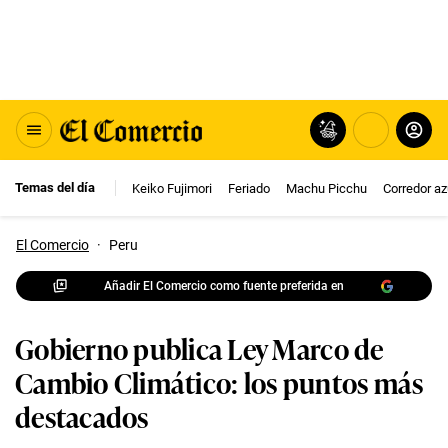
Temas del día
Keiko Fujimori
Feriado
Machu Picchu
Corredor az
El Comercio
·
Peru
Añadir El Comercio como fuente preferida en
Gobierno publica Ley Marco de
Cambio Climático: los puntos más
destacados