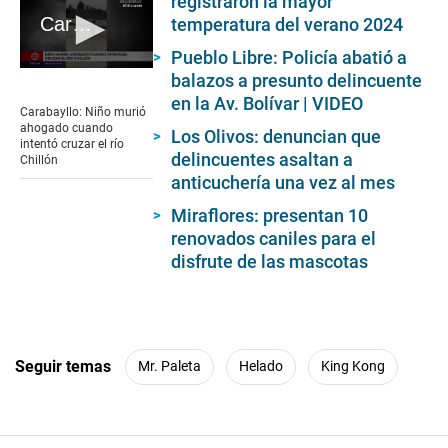
registraron la mayor
Carabayllo: Niño murió ahogado cuando intentó cruzar el río Chillón
temperatura del verano 2024
Pueblo Libre: Policía abatió a
0
balazos a presunto delincuente
seconds
en la Av. Bolívar | VIDEO
of
Carabayllo: Niño murió
3
ahogado cuando
Los Olivos: denuncian que
minutes,
intentó cruzar el río
5
delincuentes asaltan a
Chillón
seconds
anticuchería una vez al mes
Miraflores: presentan 10
renovados caniles para el
disfrute de las mascotas
Seguir temas
Mr. Paleta
Helado
King Kong