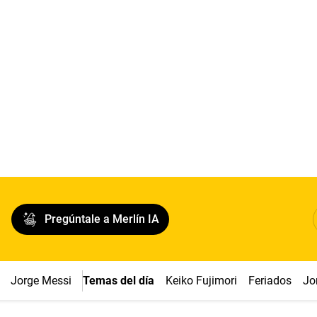
Pregúntale a Merlín IA
Jorge Messi
Temas del día
Keiko Fujimori
Feriados
Jo