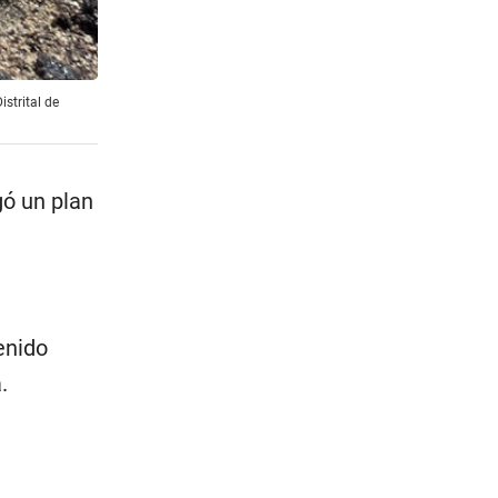
strital de
ó un plan
enido
.