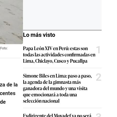
Lo más visto
1
Papa León XIV en Perú: estas son
(Foto:
todas las actividades confirmadas en
Lima, Chiclayo, Cusco y Pucallpa
2
Simone Biles en Lima: paso a paso,
la agenda de la gimnasta más
za de la
ganadora del mundo y una visita
acentes
que emocionará a toda una
selección nacional
 de
Exdirigente del Movadef ya no será