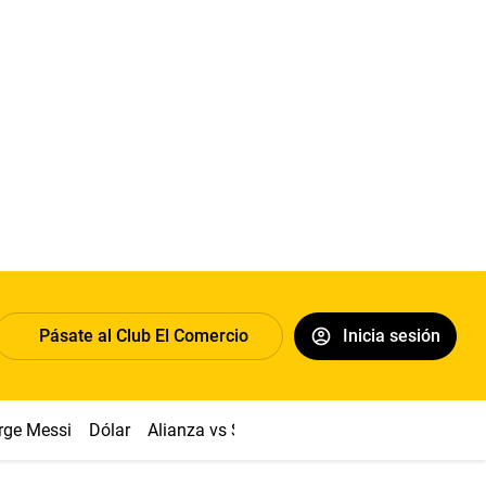
Pásate al Club El Comercio
Inicia sesión
rge Messi
Dólar
Alianza vs Sport Boys
Papa León XIV
Co