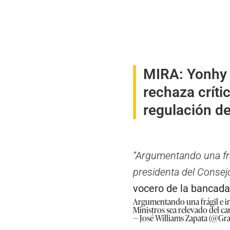
MIRA:
Yonhy 
rechaza críti
regulación de
“Argumentando una frág
presidenta del Consejo
vocero de la bancad
Argumentando una frágil e in
Ministros sea relevado del ca
— José Williams Zapata (@Gra