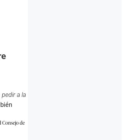
re
pedir a la
mbién
l Consejo de