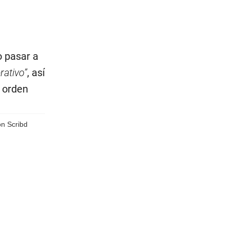
o pasar a
rativo”
, así
e orden
n Scribd