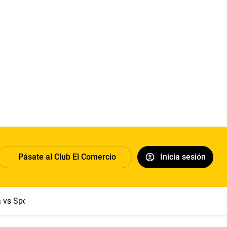
Pásate al Club El Comercio
Inicia sesión
a vs Sport Boys
Jorge Messi
Dólar
Papa León XIV
Congre