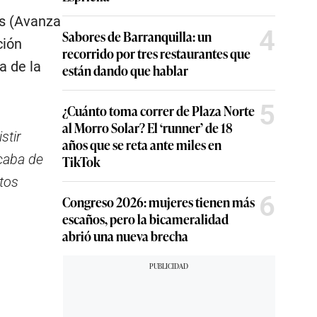
ms (Avanza
4
Sabores de Barranquilla: un
ción
recorrido por tres restaurantes que
a de la
están dando que hablar
5
¿Cuánto toma correr de Plaza Norte
al Morro Solar? El ‘runner’ de 18
stir
años que se reta ante miles en
caba de
TikTok
tos
6
Congreso 2026: mujeres tienen más
escaños, pero la bicameralidad
abrió una nueva brecha