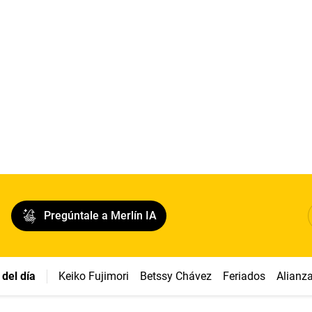
Pregúntale a Merlín IA
del día
Keiko Fujimori
Betssy Chávez
Feriados
Alianz