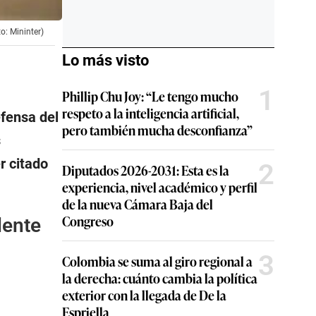
o: Mininter)
Lo más visto
1
Phillip Chu Joy: “Le tengo mucho
respeto a la inteligencia artificial,
efensa del
pero también mucha desconfianza”
s
r citado
2
Diputados 2026-2031: Esta es la
experiencia, nivel académico y perfil
de la nueva Cámara Baja del
Congreso
dente
3
Colombia se suma al giro regional a
la derecha: cuánto cambia la política
exterior con la llegada de De la
Espriella