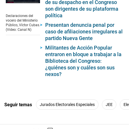
de su despacho en el Congreso
0
son dirigentes de su plataforma
seconds
of
política
Declaraciones del
2
vocero del Ministerio
minutes,
Presentan denuncia penal por
Público, Víctor Cubas.
27
(Video: Canal N)
caso de afiliaciones irregulares al
seconds
partido Nueva Gente
Militantes de Acción Popular
entraron en bloque a trabajar a la
Biblioteca del Congreso:
¿quiénes son y cuáles son sus
nexos?
Seguir temas
Jurados Electorales Especiales
JEE
El