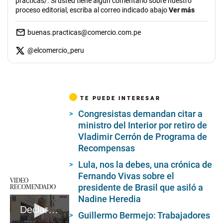
practicas/. Si usted tiene algún comentario sobre nuestro
proceso editorial, escriba al correo indicado abajo
Ver más
buenas.practicas@comercio.com.pe
@
elcomercio_peru
TE PUEDE INTERESAR
Congresistas demandan citar a
ministro del Interior por retiro de
Vladimir Cerrón de Programa de
Recompensas
Lula, nos la debes, una crónica de
Fernando Vivas sobre el
VIDEO
RECOMENDADO
presidente de Brasil que asiló a
Nadine Heredia
Declaraciones del vocero del Ministerio Público, Víctor Cubas
Guillermo Bermejo: Trabajadores