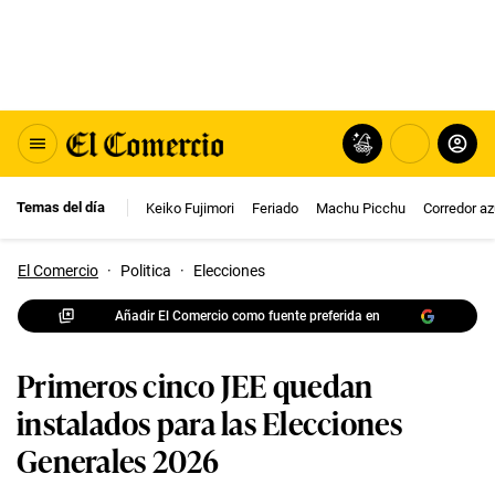
Temas del día
Keiko Fujimori
Feriado
Machu Picchu
Corredor az
El Comercio
·
Politica
·
Elecciones
Añadir El Comercio como fuente preferida en
Primeros cinco JEE quedan
instalados para las Elecciones
Generales 2026