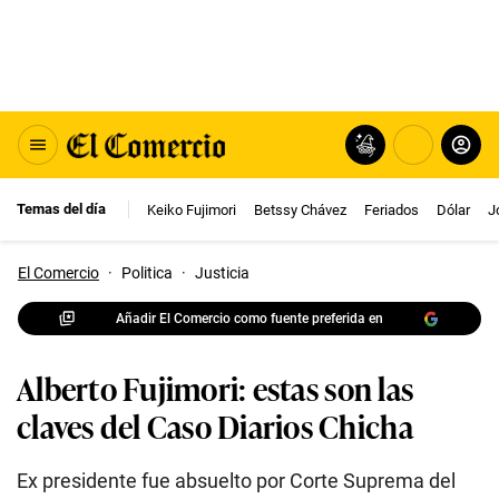
Temas del día
Keiko Fujimori
Betssy Chávez
Feriados
Dólar
J
El Comercio
·
Politica
·
Justicia
Añadir El Comercio como fuente preferida en
Alberto Fujimori: estas son las
claves del Caso Diarios Chicha
Ex presidente fue absuelto por Corte Suprema del