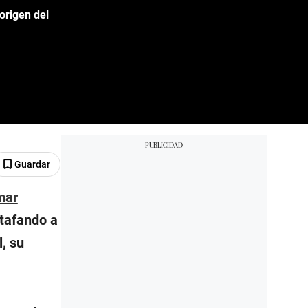
 origen del
Guardar
mar
stafando a
, su