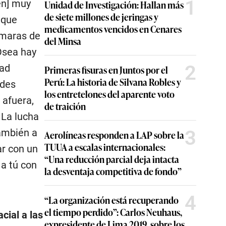
1
en] muy
Unidad de Investigación: Hallan más
de siete millones de jeringas y
 que
medicamentos vencidos en Cenares
ámaras de
del Minsa
Ósea hay
2
dad
Primeras fisuras en Juntos por el
Perú: La historia de Silvana Robles y
ndes
los entretelones del aparente voto
 afuera,
de traición
 La lucha
3
también a
Aerolíneas responden a LAP sobre la
TUUA a escalas internacionales:
ar con un
“Una reducción parcial deja intacta
 a tú con
la desventaja competitiva de fondo”
4
“La organización está recuperando
el tiempo perdido”: Carlos Neuhaus,
cial a las
expresidente de Lima 2019, sobre los