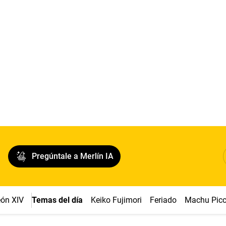
Pregúntale a Merlín IA
ón XIV
Temas del día
Keiko Fujimori
Feriado
Machu Pic