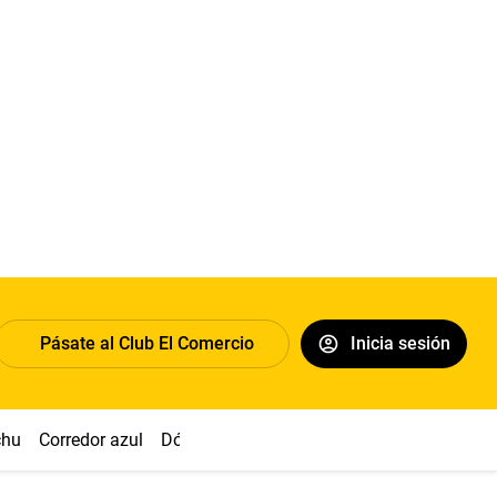
Pásate al Club El Comercio
Inicia sesión
chu
Corredor azul
Dólar
Congreso
Nasca
Acuña
Toled