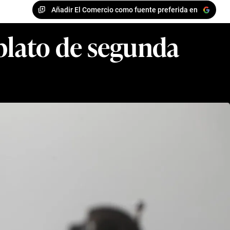
Añadir El Comercio como fuente preferida en
 plato de segunda