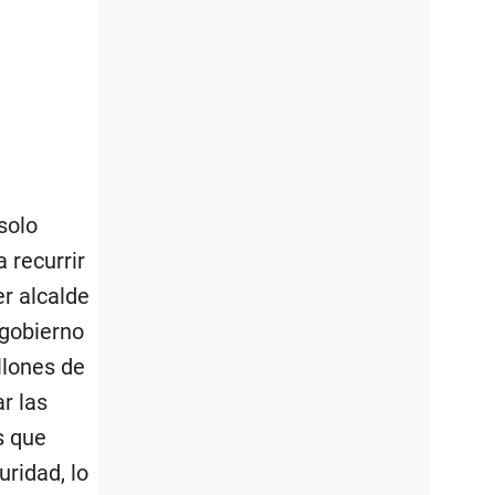
solo
 recurrir
er alcalde
 gobierno
llones de
r las
s que
uridad, lo