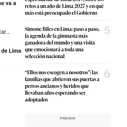
se va a
retos a un año de Lima 2027 y en qué
más está preocupado el Gobierno
5
Simone Biles en Lima: paso a paso,
tar…
la agenda de la gimnasta más
ganadora del mundo y una visita
que emocionará a toda una
d de Lima
selección nacional
6
“Ellos nos escogen a nosotros”: las
familias que abrieron sus puertas a
perros ancianos y heridos que
llevaban años esperando ser
adoptados