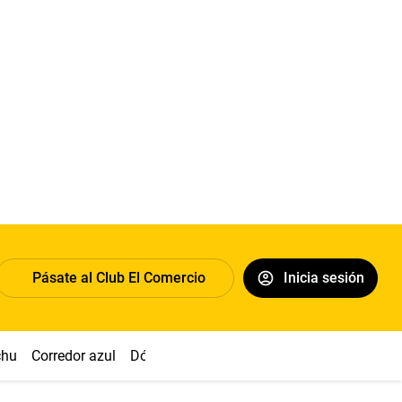
Pásate al Club El Comercio
Inicia sesión
chu
Corredor azul
Dólar
Congreso
Nasca
Acuña
Toled