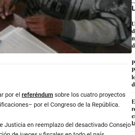
L
U
d
m
d
P
P
l
d
r por el
referéndum
sobre los cuatro proyectos
E
ficaciones– por el Congreso de la República.
r
e
l
 de Justicia en reemplazo del desactivado Consejo
ión de jueces y fiscales en todo el país.