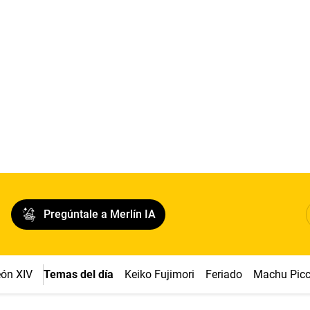
Pregúntale a Merlín IA
ón XIV
Temas del día
Keiko Fujimori
Feriado
Machu Pic