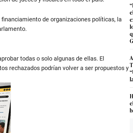
“
e
e
 financiamiento de organizaciones políticas, la
l
Parlamento.
q
G
A
robar todas o solo algunas de ellas. El
T
ctos rechazados podrían volver a ser propuestos y
“
l
H
e
b