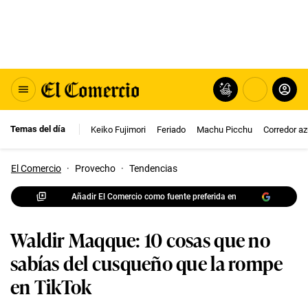
Temas del día
Keiko Fujimori
Feriado
Machu Picchu
Corredor az
El Comercio
·
Provecho
·
Tendencias
Añadir El Comercio como fuente preferida en
Waldir Maqque: 10 cosas que no
sabías del cusqueño que la rompe
en TikTok