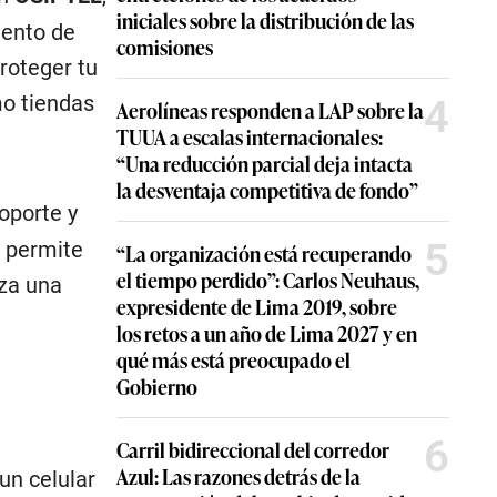
iniciales sobre la distribución de las
mento de
comisiones
roteger tu
mo tiendas
4
Aerolíneas responden a LAP sobre la
TUUA a escalas internacionales:
“Una reducción parcial deja intacta
la desventaja competitiva de fondo”
oporte y
5
, permite
“La organización está recuperando
el tiempo perdido”: Carlos Neuhaus,
iza una
expresidente de Lima 2019, sobre
los retos a un año de Lima 2027 y en
qué más está preocupado el
Gobierno
6
Carril bidireccional del corredor
Azul: Las razones detrás de la
un celular