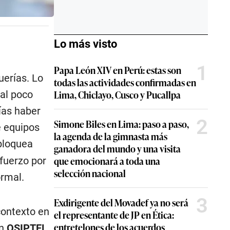
Lo más visto
1
Papa León XIV en Perú: estas son
uerías. Lo
todas las actividades confirmadas en
Lima, Chiclayo, Cusco y Pucallpa
 al poco
ías haber
2
Simone Biles en Lima: paso a paso,
e equipos
la agenda de la gimnasta más
bloquea
ganadora del mundo y una visita
que emocionará a toda una
fuerzo por
selección nacional
ormal.
3
Exdirigente del Movadef ya no será
contexto en
el representante de JP en Ética:
entretelones de los acuerdos
ún
OSIPTEL
,