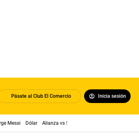
Pásate al Club El Comercio
Inicia sesión
rge Messi
Dólar
Alianza vs Sport Boys
Papa León XIV
Co