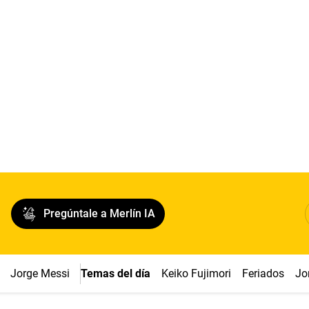
Pregúntale a Merlín IA
Jorge Messi
Temas del día
Keiko Fujimori
Feriados
Jo