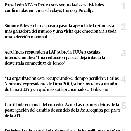
1
Papa León XIV en Perú: estas son todas las actividades
confirmadas en Lima, Chiclayo, Cusco y Pucallpa
2
Simone Biles en Lima: paso a paso, la agenda de la gimnasta
más ganadora del mundo y una visita que emocionará a toda
una selección nacional
3
Aerolíneas responden a LAP sobre la TUUA a escalas
internacionales: “Una reducción parcial deja intacta la
desventaja competitiva de fondo”
4
“La organización está recuperando el tiempo perdido”: Carlos
Neuhaus, expresidente de Lima 2019, sobre los retos a un año
de Lima 2027 y en qué más está preocupado el Gobierno
5
Carril bidireccional del corredor Azul: Las razones detrás de la
postergación del cambio de sentido de la Av. Arequipa por parte
de la ATU
De brigadas de seguridad urbana al rol de los militares: ¿qué se