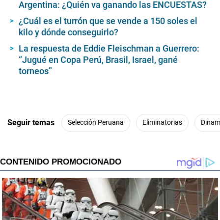
1
Argentina: ¿Quién va ganando las ENCUESTAS?
2
s
¿Cuál es el turrón que se vende a 150 soles el
e
kilo y dónde conseguirlo?
c
o
La respuesta de Eddie Fleischman a Guerrero:
n
d
“Jugué en Copa Perú, Brasil, Israel, gané
s
torneos”
Seguir temas
Selección Peruana
Eliminatorias
Dinam