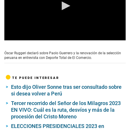
0
s
e
Óscar Ruggeri declaró sobre Paolo Guerrero y la renovación de la selección
c
peruana en entrevista con Deporte Total de El Comercio.
o
n
d
s
TE PUEDE INTERESAR
o
f
Esto dijo Oliver Sonne tras ser consultado sobre
2
si desea volver a Perú
m
i
n
Tercer recorrido del Señor de los Milagros 2023
u
EN VIVO: Cuál es la ruta, desvíos y más de la
t
procesión del Cristo Moreno
e
s
ELECCIONES PRESIDENCIALES 2023 en
,