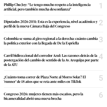
1
Phillip Chu Joy: “Le tengo mucho respeto a la inteligencia
artificial, pero también mucha desconfianza”
2
Diputados 2026-2031: Esta es la experiencia, nivel académico y
perfil de la nueva Cámara Baja del Congreso
3
Colombia se suma al giro regional a la derecha: cuánto cambia
la política exterior con la llegada de De la Espriella
4
Carril bidireccional del corredor Azul: Las razones detrás de la
postergación del cambio de sentido de la Av. Arequipa por parte
de la ATU
5
¿Cuánto toma correr de Plaza Norte al Morro Solar? El
‘runner’ de 18 años que se reta ante miles en TikTok
6
Congreso 2026: mujeres tienen más escaños, pero la
bicameralidad abrió una nueva brecha