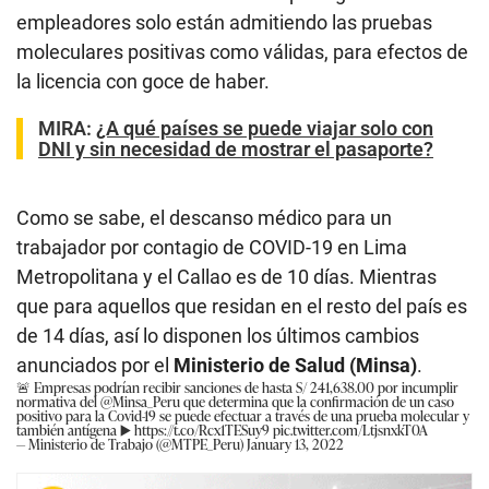
empleadores solo están admitiendo las pruebas
moleculares positivas como válidas, para efectos de
la licencia con goce de haber.
MIRA:
¿A qué países se puede viajar solo con
DNI y sin necesidad de mostrar el pasaporte?
Como se sabe, el descanso médico para un
trabajador por contagio de COVID-19 en Lima
Metropolitana y el Callao es de 10 días. Mientras
que para aquellos que residan en el resto del país es
de 14 días, así lo disponen los últimos cambios
anunciados por el
Ministerio de Salud (Minsa)
.
🚨 Empresas podrían recibir sanciones de hasta S/ 241,638.00 por incumplir
normativa del
@Minsa_Peru
que determina que la confirmación de un caso
positivo para la Covid-19 se puede efectuar a través de una prueba molecular y
también antígena ▶️
https://t.co/Rcx1TESuy9
pic.twitter.com/LtjsnxkT0A
— Ministerio de Trabajo (@MTPE_Peru)
January 13, 2022