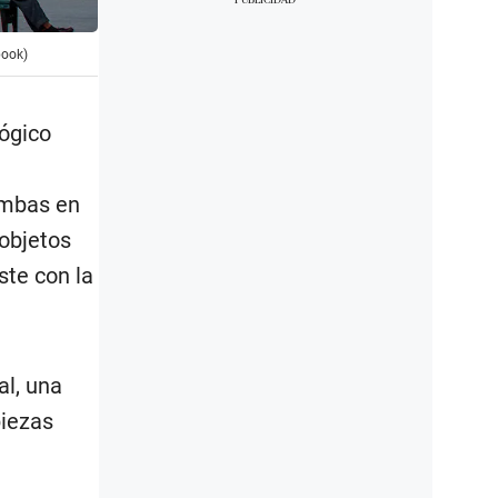
book)
lógico
umbas en
objetos
ste con la
l, una
piezas