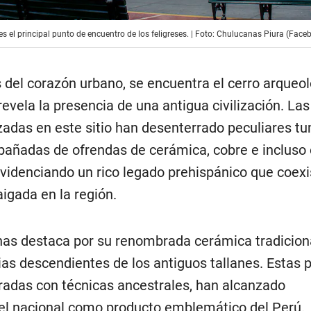
s el principal punto de encuentro de los feligreses. | Foto: Chulucanas Piura (Face
 del corazón urbano, se encuentra el cerro arqueo
revela la presencia de una antigua civilización. Las
izadas en este sitio han desenterrado peculiares t
añadas de ofrendas de cerámica, cobre e incluso 
evidenciando un rico legado prehispánico que coexi
aigada en la región.
as destaca por su renombrada cerámica tradiciona
ias descendientes de los antiguos tallanes. Estas 
radas con técnicas ancestrales, han alcanzado
el nacional como producto emblemático del Perú.