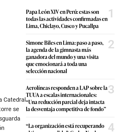
1
Papa León XIV en Perú: estas son
todas las actividades confirmadas en
Lima, Chiclayo, Cusco y Pucallpa
2
Simone Biles en Lima: paso a paso,
la agenda de la gimnasta más
ganadora del mundo y una visita
que emocionará a toda una
selección nacional
3
Aerolíneas responden a LAP sobre la
TUUA a escalas internacionales:
a Catedral
“Una reducción parcial deja intacta
la desventaja competitiva de fondo”
torre se
esguarda
4
“La organización está recuperando
ón