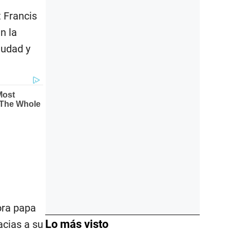
 Francis
n la
iudad y
ora papa
Lo más visto
acias a su