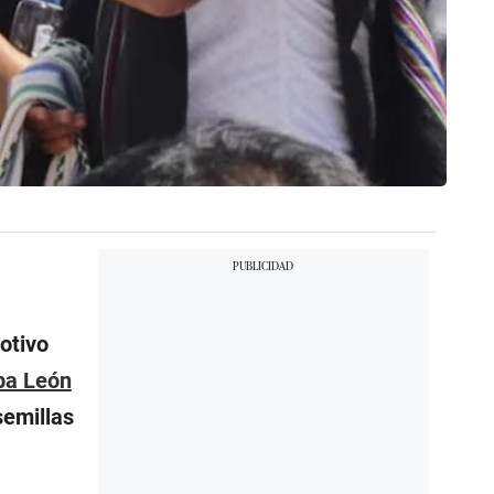
motivo
pa León
semillas