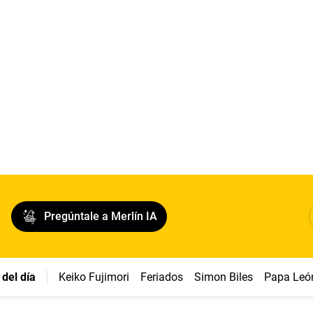
Pregúntale a Merlín IA
del día
Keiko Fujimori
Feriados
Simon Biles
Papa Leó