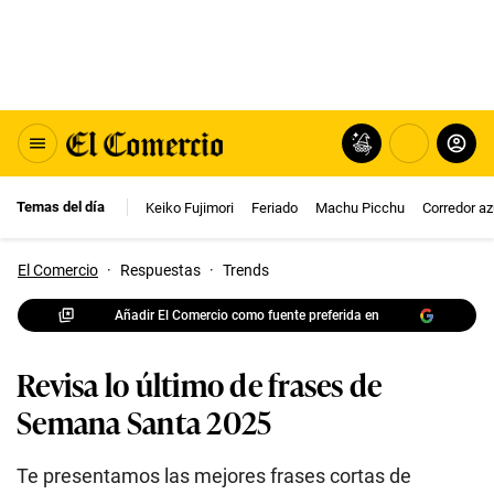
Temas del día
Keiko Fujimori
Feriado
Machu Picchu
Corredor az
El Comercio
·
Respuestas
·
Trends
Añadir El Comercio como fuente preferida en
Revisa lo último de frases de
Semana Santa 2025
Te presentamos las mejores frases cortas de