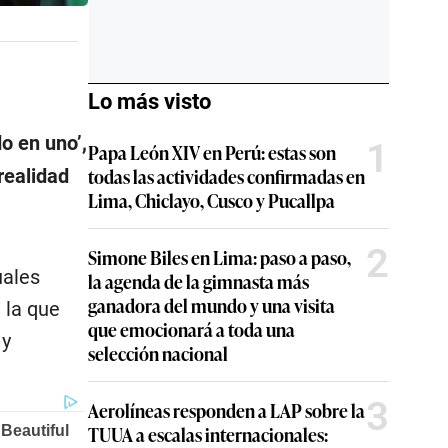
Lo más visto
do en uno’,
1
Papa León XIV en Perú: estas son
todas las actividades confirmadas en
realidad
Lima, Chiclayo, Cusco y Pucallpa
2
Simone Biles en Lima: paso a paso,
uales
la agenda de la gimnasta más
ganadora del mundo y una visita
 la que
que emocionará a toda una
 y
selección nacional
3
Aerolíneas responden a LAP sobre la
TUUA a escalas internacionales: