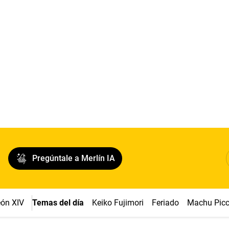
Pregúntale a Merlín IA
ón XIV
Temas del día
Keiko Fujimori
Feriado
Machu Pic