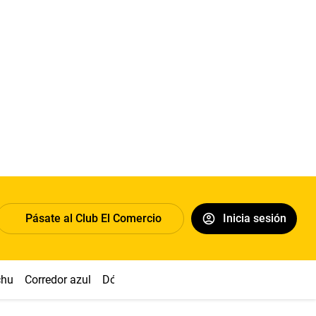
Pásate al Club El Comercio
Inicia sesión
chu
Corredor azul
Dólar
Congreso
Nasca
Acuña
Toled