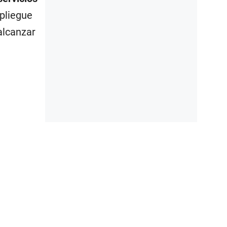
spliegue
 alcanzar