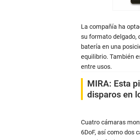
La compañía ha optad
su formato delgado, q
batería en una posici
equilibrio. También e
entre usos.
MIRA:
Esta p
disparos en l
Cuatro cámaras mont
6DoF, así como dos cá