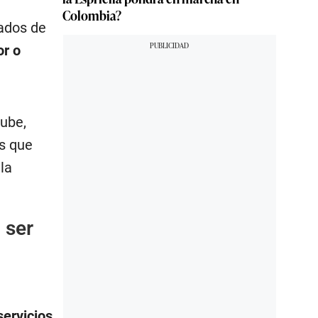
Colombia?
rados de
or o
nube,
s que
la
 ser
ervicios