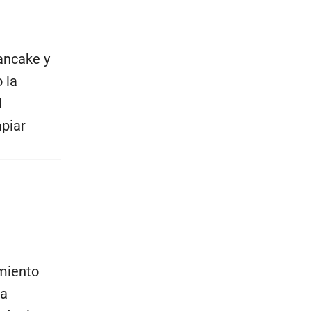
ancake y
 la
l
mpiar
miento
La