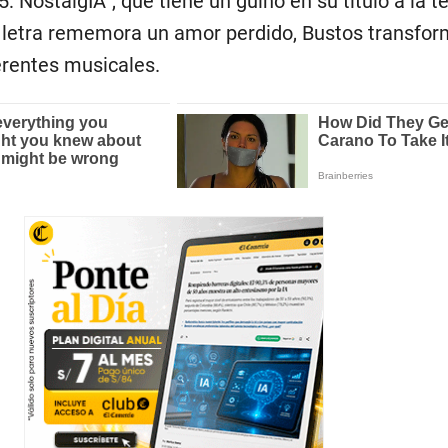
: NostalgIA”, que tiene un guiño en su título a la t
 letra rememora un amor perdido, Bustos transfor
erentes musicales.