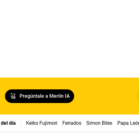
Pregúntale a Merlín IA
del día
Keiko Fujimori
Feriados
Simon Biles
Papa Leó