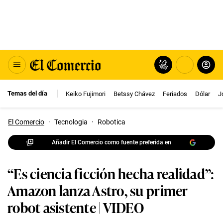
Temas del día
Keiko Fujimori
Betssy Chávez
Feriados
Dólar
J
El Comercio
·
Tecnologia
·
Robotica
Añadir El Comercio como fuente preferida en
“Es ciencia ficción hecha realidad”:
Amazon lanza Astro, su primer
robot asistente | VIDEO