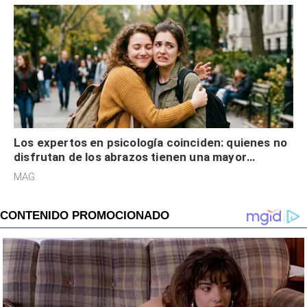
Los expertos en psicología coinciden: quienes no
disfrutan de los abrazos tienen una mayor
sensibilidad a los estímulos físicos y no es por
MAG.
desinterés