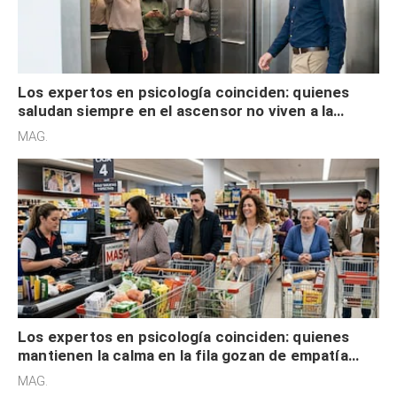
Los expertos en psicología coinciden: quienes
saludan siempre en el ascensor no viven a la
defensiva y tienen apertura social
MAG.
Los expertos en psicología coinciden: quienes
mantienen la calma en la fila gozan de empatía
cognitiva, gratitud y no solo tienen autocontrol
MAG.