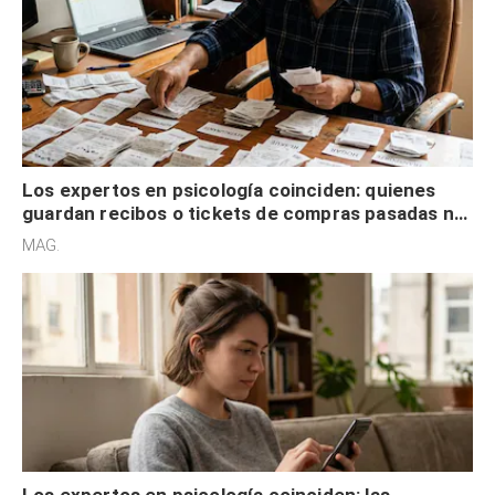
Los expertos en psicología coinciden: quienes
guardan recibos o tickets de compras pasadas no
son acumuladores, sino que tienen necesidad de
MAG.
control
Los expertos en psicología coinciden: las