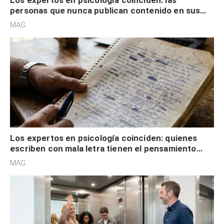
personas que nunca publican contenido en sus
redes sociales no pretenden buscar validación
MAG.
externa
Los expertos en psicología coinciden: quienes
escriben con mala letra tienen el pensamiento
acelerado y no lo hacen por desinterés
MAG.