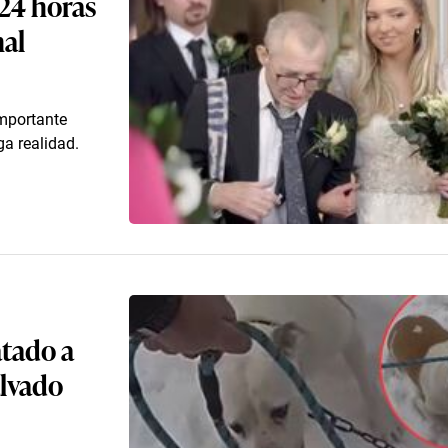
24 horas
nal
importante
ga realidad.
tado a
alvado