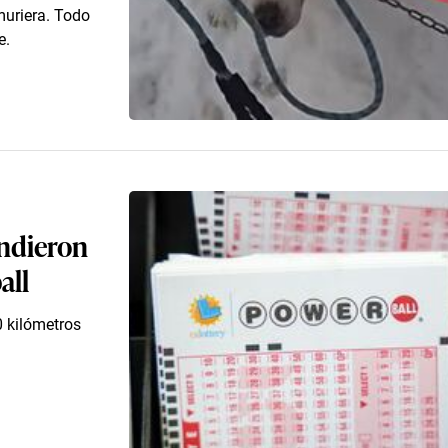
 muriera. Todo
e.
endieron
all
 kilómetros