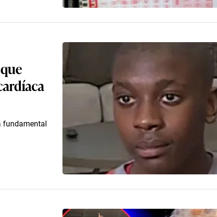
 que
cardíaca
ra fundamental