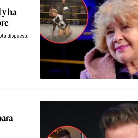
 y ha
bre
stá dispuesta
para