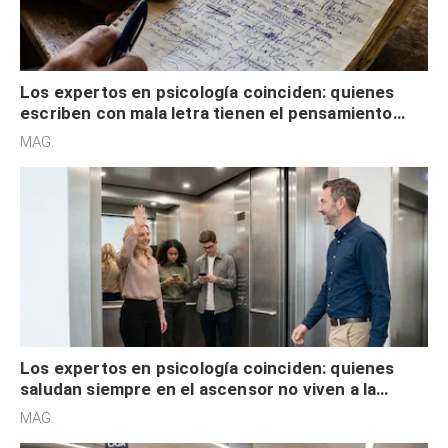
Los expertos en psicología coinciden: quienes
escriben con mala letra tienen el pensamiento
acelerado y no lo hacen por desinterés
MAG.
Los expertos en psicología coinciden: quienes
saludan siempre en el ascensor no viven a la
defensiva y tienen apertura social
MAG.