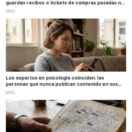
guardan recibos o tickets de compras pasadas no
son acumuladores, sino que tienen necesidad de
MAG.
control
Los expertos en psicología coinciden: las
personas que nunca publican contenido en sus
redes sociales no pretenden buscar validación
MAG.
externa