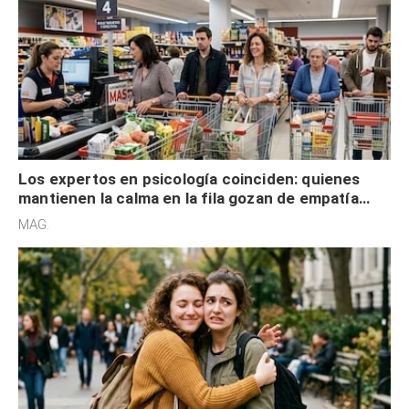
Los expertos en psicología coinciden: quienes
mantienen la calma en la fila gozan de empatía
cognitiva, gratitud y no solo tienen autocontrol
MAG.