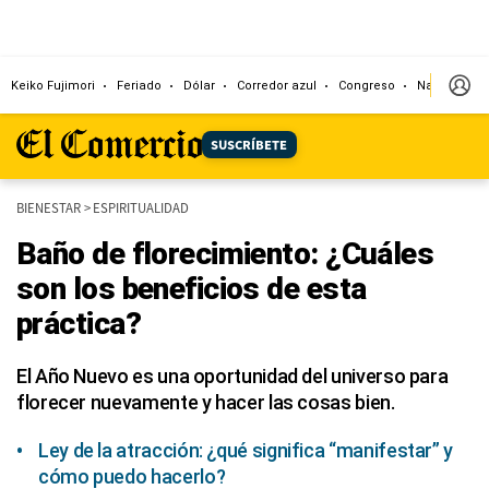
Keiko Fujimori
Feriado
Dólar
Corredor azul
Congreso
Nasca
A
SUSCRÍBETE
BIENESTAR
>
ESPIRITUALIDAD
Baño de florecimiento: ¿Cuáles
son los beneficios de esta
práctica?
El Año Nuevo es una oportunidad del universo para
florecer nuevamente y hacer las cosas bien.
Ley de la atracción: ¿qué significa “manifestar” y
cómo puedo hacerlo?