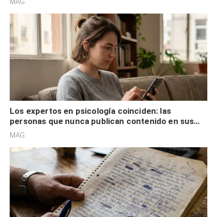
MAG.
control
Los expertos en psicología coinciden: las
personas que nunca publican contenido en sus
redes sociales no pretenden buscar validación
MAG.
externa