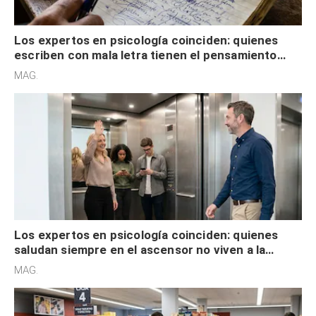
Los expertos en psicología coinciden: quienes
escriben con mala letra tienen el pensamiento
acelerado y no lo hacen por desinterés
MAG.
Los expertos en psicología coinciden: quienes
saludan siempre en el ascensor no viven a la
defensiva y tienen apertura social
MAG.