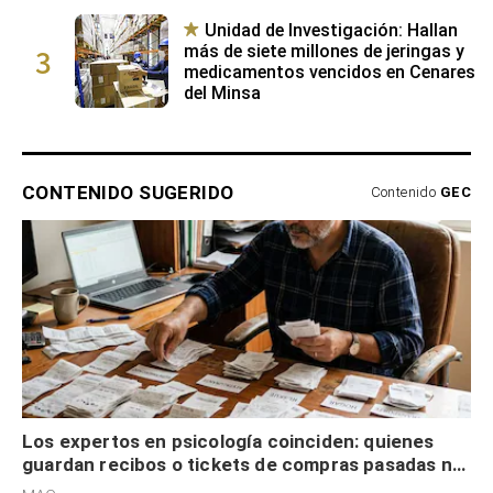
Unidad de Investigación: Hallan
3
más de siete millones de jeringas y
medicamentos vencidos en Cenares
del Minsa
CONTENIDO SUGERIDO
Contenido
GEC
Los expertos en psicología coinciden: quienes
guardan recibos o tickets de compras pasadas no
son acumuladores, sino que tienen necesidad de