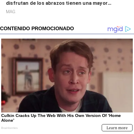
disfrutan de los abrazos tienen una mayor
sensibilidad a los estímulos físicos y no es por
MAG.
desinterés