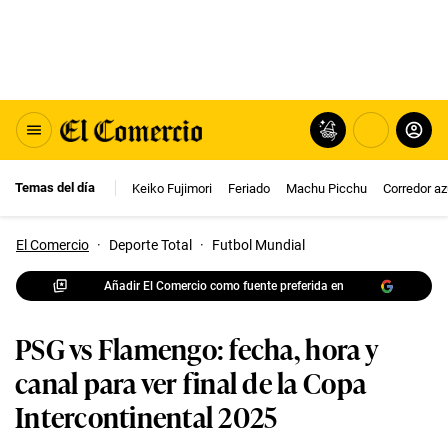
Temas del día
Keiko Fujimori
Feriado
Machu Picchu
Corredor az
El Comercio
·
Deporte Total
·
Futbol Mundial
Añadir El Comercio como fuente preferida en
PSG vs Flamengo: fecha, hora y
canal para ver final de la Copa
Intercontinental 2025