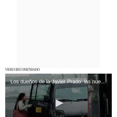
VIDEO RECOMENDADO
Los dueños de la Javier Prado: las nueve cabezas detrás del caos de las minivanes informales #VideosEC