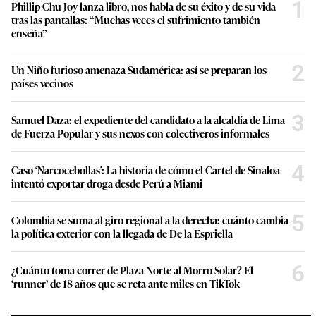
1
Phillip Chu Joy lanza libro, nos habla de su éxito y de su vida
tras las pantallas: “Muchas veces el sufrimiento también
enseña”
2
Un Niño furioso amenaza Sudamérica: así se preparan los
países vecinos
3
Samuel Daza: el expediente del candidato a la alcaldía de Lima
de Fuerza Popular y sus nexos con colectiveros informales
4
Caso ‘Narcocebollas’: La historia de cómo el Cartel de Sinaloa
intentó exportar droga desde Perú a Miami
5
Colombia se suma al giro regional a la derecha: cuánto cambia
la política exterior con la llegada de De la Espriella
6
¿Cuánto toma correr de Plaza Norte al Morro Solar? El
‘runner’ de 18 años que se reta ante miles en TikTok