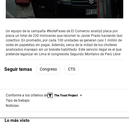
0
seconds
of
Un equipo de la campaña #NotePases de El Comercio analizó placa por
3
placa un total de 230 minivanes que recorren la Javier Prado haciendo taxi
minutes,
colectivo. En promedio, por cada 100 unidades se generan casi 1 millón de
29
soles en papeletas sin pagar. Además, cerca de la mitad de los choferes
seconds
analizados manejan sin un brevete habilitado. Este servicio ilegal es el que
pretende legalizar en Lima el congresista Segundo Montalvo de Perú Libre
Seguir temas
Congreso
CTS
Conforme a los criterios de
Tipo de trabajo:
Noticias
Lo más visto