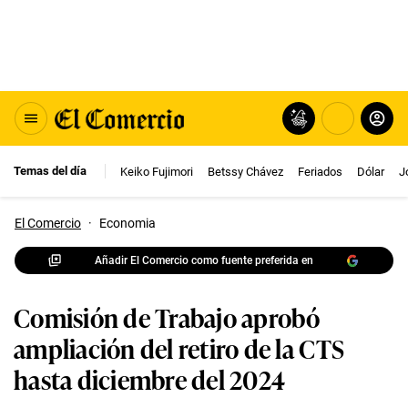
Temas del día
Keiko Fujimori
Betssy Chávez
Feriados
Dólar
J
El Comercio
·
Economia
Añadir El Comercio como fuente preferida en
Comisión de Trabajo aprobó
ampliación del retiro de la CTS
hasta diciembre del 2024