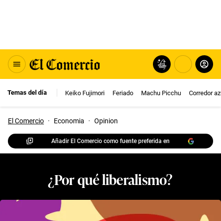
Temas del día
Keiko Fujimori
Feriado
Machu Picchu
Corredor az
El Comercio
·
Economia
·
Opinion
Añadir El Comercio como fuente preferida en
¿Por qué liberalismo?