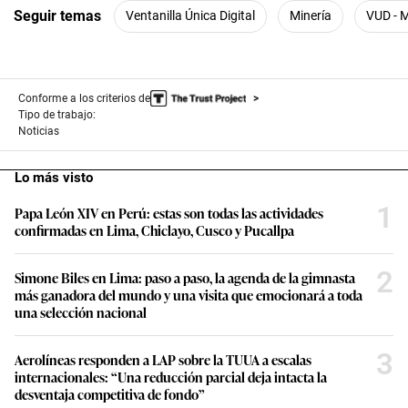
Seguir temas
Ventanilla Única Digital
Minería
VUD - 
Conforme a los criterios de
Tipo de trabajo:
Noticias
Lo más visto
1
Papa León XIV en Perú: estas son todas las actividades
confirmadas en Lima, Chiclayo, Cusco y Pucallpa
2
Simone Biles en Lima: paso a paso, la agenda de la gimnasta
más ganadora del mundo y una visita que emocionará a toda
una selección nacional
3
Aerolíneas responden a LAP sobre la TUUA a escalas
internacionales: “Una reducción parcial deja intacta la
desventaja competitiva de fondo”